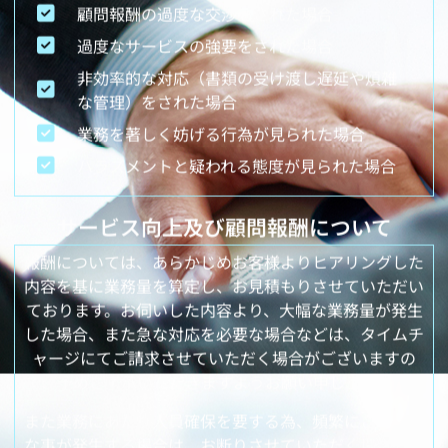
顧問報酬の過度な交渉をされた場合
過度なサービスの強要をされた場合
非効率的な対応（書類の受け渡し遅延や煩雑
な管理）をされた場合
業務を著しく妨げる行為が見られた場合
ハラスメントと疑われる態度が見られた場合
サービス向上及び顧問報酬について
報酬については、あらかじめお客様よりヒアリングした
内容を基に業務量を算定し、お見積もりさせていただい
ております。お伺いした内容より、大幅な業務量が発生
した場合、また急な対応を必要な場合などは、タイムチ
ャージにてご請求させていただく場合がございますの
で、予めご了承いただきますようお願い申し上げます。
また業務にあたり人員確保を要する為、頻繁にこのよう
な事が発生する場合は、お断りさせていただく場合もご