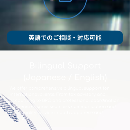
英語でのご相談・対応可能
Bilingual Support
(Japanese / English)
We offer comprehensive bilingual support for
international clients. From tax advisory and
accounting to BPO and professional coordination,
our team ensures seamless communication and
high-quality service in both Japanese and
English.