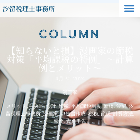
汐留税理士事務所
COLUMN
【知らないと損】漫画家の節税
対策「平均課税の特例」～計算
例とメリット～
4月 30, 2024
漫画家
メリット
,
中央区
,
会計
,
印税
,
平均課税制度
,
新橋
,
汐留
,
汐
留税理士事務所
,
漫画家
,
申告書作成
,
税務
,
節税
,
計算方法
,
銀座
,
青色申告