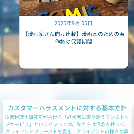
2025年9月 05日
【漫画家さん向け連載】漫画家のための著
【漫画
作権の保護期間
カスタマーハラスメントに対する基本方針
汐留税理士事務所が掲げる「経営者に寄り添うワンストッ
プサービス」というビジョンは、私たちは信念を持って、
クライアントファーストを貫き、クライアントの様々な課