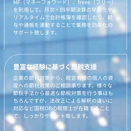
MF（マネーフォワード）、freee（フリー）
を利用して、月次・四半期決算の早期化や、
リアルタイムで会計帳簿を確認したり、給
与や通帳を連動することで業務を効率化の
サポート致します。
豊富な経験に基づく節税支援
企業の節税対策から、経営者様の個人の資
産への節税対策のご相談承ります。様々な
節税手法から最適な節税対策を行う事はも
ちろんですが、法改正による解釈の違いに
対応など国税OBの税理士が在籍すること
で、しっかりサポート致します。