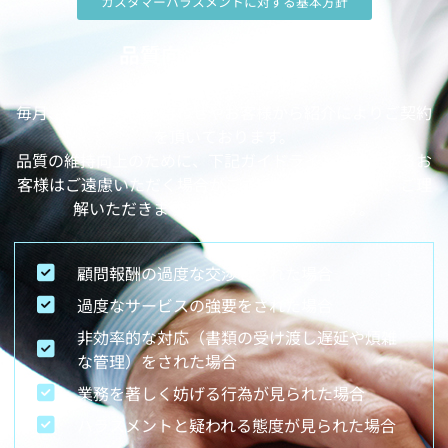
カスタマーハラスメントに対する基本方針
品質向上維持のための
ガイドライン制定
毎月、多数のお問い合わせやお客様から紹介によりご契約
を頂いております。
品質の維持向上のために、下記ガイドラインに該当するお
客様はご遠慮いただく場合がございますので、予め、ご理
解いただきますようお願い申し上げます。
顧問報酬の過度な交渉をされた場合
過度なサービスの強要をされた場合
非効率的な対応（書類の受け渡し遅延や煩雑
な管理）をされた場合
業務を著しく妨げる行為が見られた場合
ハラスメントと疑われる態度が見られた場合