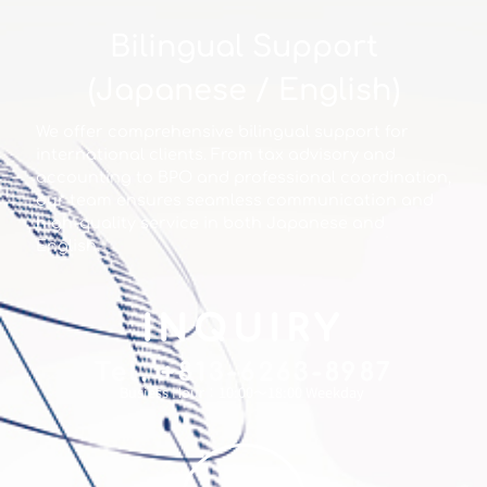
Bilingual Support
(Japanese / English)
We offer comprehensive bilingual support for
international clients. From tax advisory and
accounting to BPO and professional coordination,
our team ensures seamless communication and
high-quality service in both Japanese and
English.
INQUIRY
Tel. +813-6263-8987
Busiess Hour：10:00～18:00 Weekday