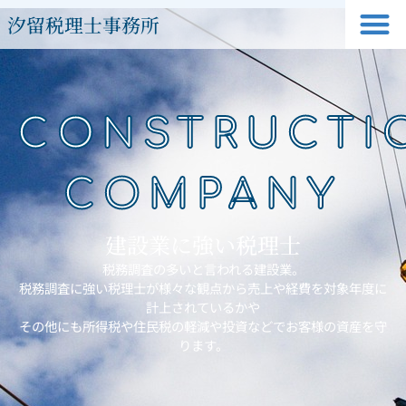
汐留税理士事務所
CONSTRUCTI
COMPANY
建設業に強い税理士
税務調査の多いと言われる建設業。
税務調査に強い税理士が様々な観点から売上や経費を対象年度に
計上されているかや
その他にも所得税や住民税の軽減や投資などでお客様の資産を守
ります。