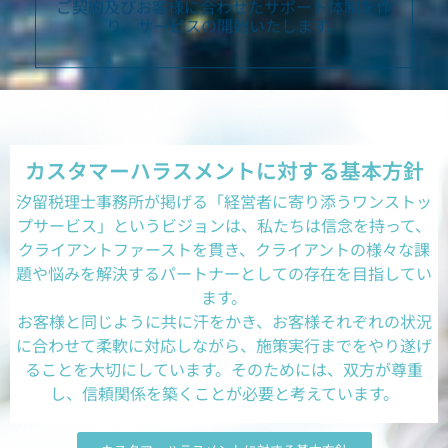
カスタマーハラスメントに対する基本方針
汐留税理士事務所が掲げる「経営者に寄り添うワンストッ
プサービス」というビジョンは、私たちは信念を持って、
クライアントファーストを貫き、クライアントの様々な課
題や悩みを解決するパートナーとしての存在を目指してい
ます。
お客様と同じように共に汗をかき、お客様それぞれの状況
に合わせて柔軟に対応しながら、施策実行までをやり遂げ
ることを大切にしています。そのためには、双方が尊重
し、信頼関係を築くことが必要と考えています。