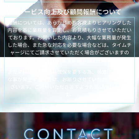
サービス向上及び顧問報酬について
報酬については、あらかじめお客様よりヒアリングした
内容を基に業務量を算定し、お見積もりさせていただい
ております。お伺いした内容より、大幅な業務量が発生
した場合、また急な対応を必要な場合などは、タイムチ
ャージにてご請求させていただく場合がございますの
で、予めご了承いただきますようお願い申し上げます。
また業務にあたり人員確保を要する為、頻繁にこのよう
な事が発生する場合は、お断りさせていただく場合もご
ざいます。ご理解いただきますようお願い申し上げま
す。
CONTACT