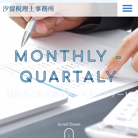
汐留税理士事務所
MONTHLY -
QUARTALY
経営者に寄り添うワンストップサービ
ス
Scroll Down