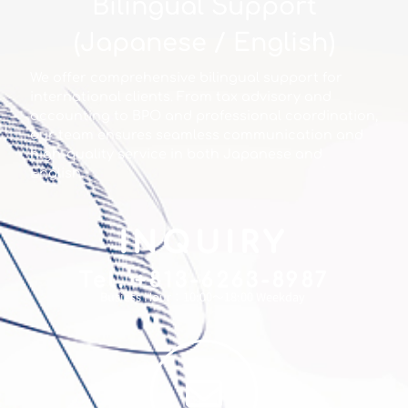
Bilingual Support
(Japanese / English)
We offer comprehensive bilingual support for
international clients. From tax advisory and
accounting to BPO and professional coordination,
our team ensures seamless communication and
high-quality service in both Japanese and
English.
INQUIRY
Tel. +813-6263-8987
Busiess Hour：10:00～18:00 Weekday