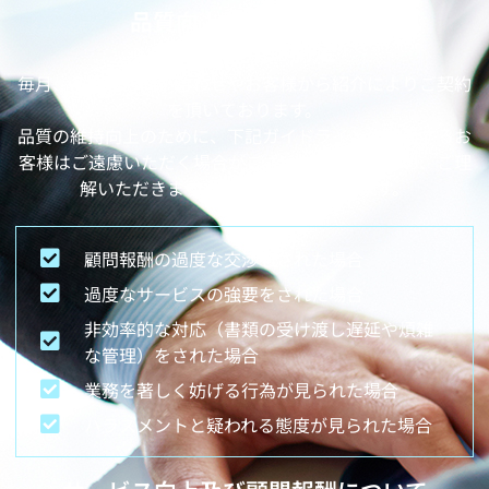
品質向上維持のための
ガイドライン制定
毎月、多数のお問い合わせやお客様から紹介によりご契約
を頂いております。
品質の維持向上のために、下記ガイドラインに該当するお
客様はご遠慮いただく場合がございますので、予め、ご理
解いただきますようお願い申し上げます。
顧問報酬の過度な交渉をされた場合
過度なサービスの強要をされた場合
非効率的な対応（書類の受け渡し遅延や煩雑
な管理）をされた場合
業務を著しく妨げる行為が見られた場合
ハラスメントと疑われる態度が見られた場合