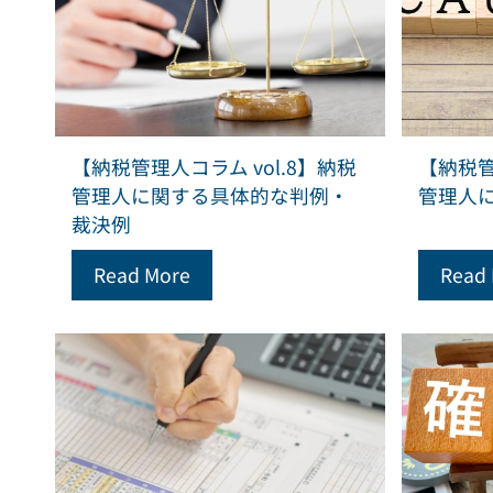
【納税管理人コラム vol.8】納税
【納税管
管理人に関する具体的な判例・
管理人
裁決例
Read More
Read