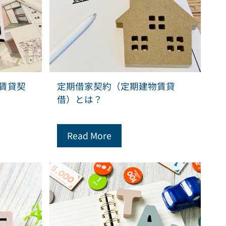
賃貸契
定期借家契約（定期建物賃貸
借）とは？
Read More