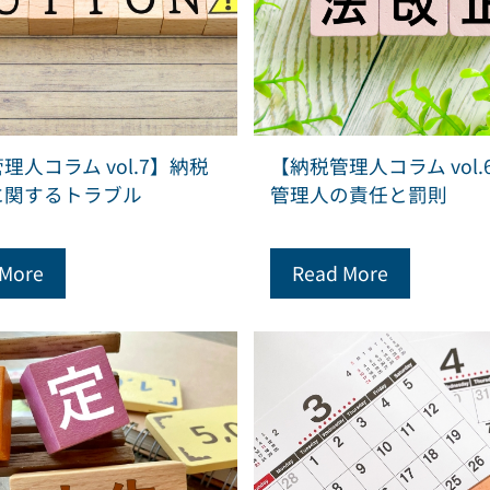
理人コラム vol.7】納税
【納税管理人コラム vol.
に関するトラブル
管理人の責任と罰則
 More
Read More