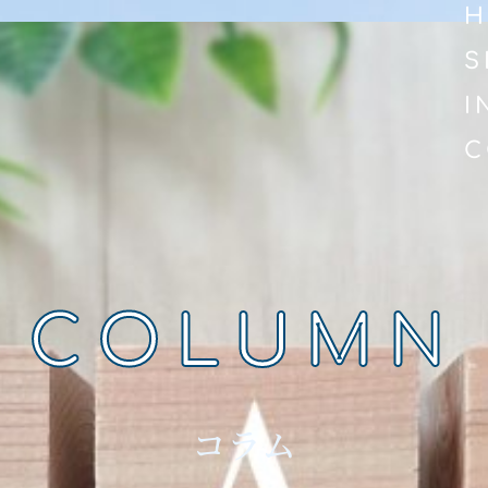
H
S
I
C
COLUMN
コラム