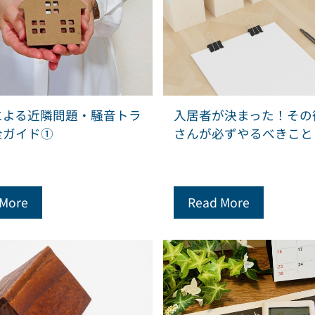
による近隣問題・騒音トラ
入居者が決まった！その
全ガイド①
さんが必ずやるべきこと
 More
Read More