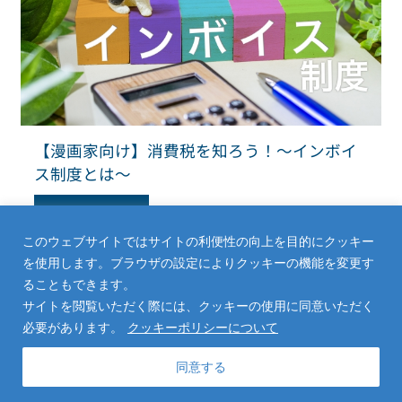
【漫画家向け】消費税を知ろう！～インボイ
ス制度とは～
Read More
このウェブサイトではサイトの利便性の向上を目的にクッキー
を使用します。ブラウザの設定によりクッキーの機能を変更す
ることもできます。
サイトを閲覧いただく際には、クッキーの使用に同意いただく
必要があります。
クッキーポリシーについて
同意する