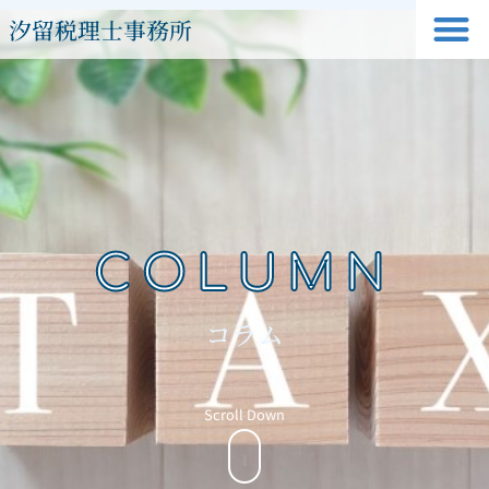
汐留税理士事務所
COLUMN
コラム
Scroll Down