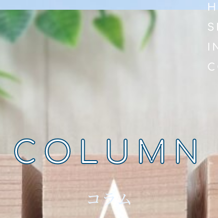
H
S
I
C
COLUMN
コラム