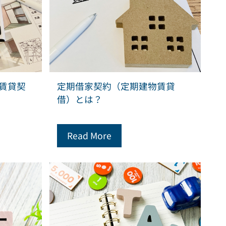
賃貸契
定期借家契約（定期建物賃貸
借）とは？
Read More