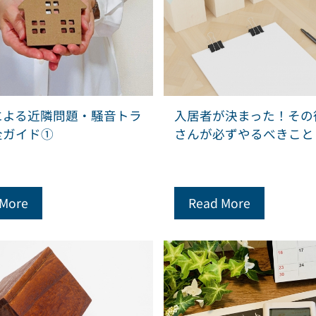
による近隣問題・騒音トラ
入居者が決まった！その
全ガイド①
さんが必ずやるべきこと
 More
Read More