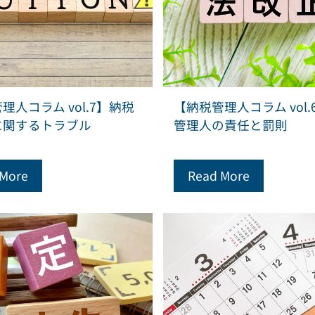
理人コラム vol.7】納税
【納税管理人コラム vol.
に関するトラブル
管理人の責任と罰則
 More
Read More