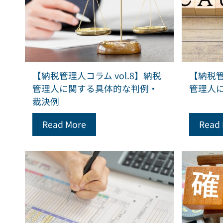
【納税管理人コラム vol.8】納税
【納税管
管理人に関する具体的な判例・
管理人
裁決例
Read More
Read