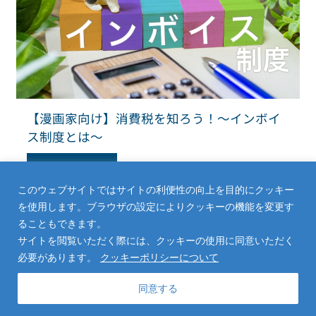
【漫画家向け】消費税を知ろう！～インボイ
ス制度とは～
Read More
このウェブサイトではサイトの利便性の向上を目的にクッキー
を使用します。ブラウザの設定によりクッキーの機能を変更す
ることもできます。
サイトを閲覧いただく際には、クッキーの使用に同意いただく
必要があります。
クッキーポリシーについて
同意する