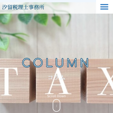
汐留税理士事務所
COLUMN
コラム
Scroll Down