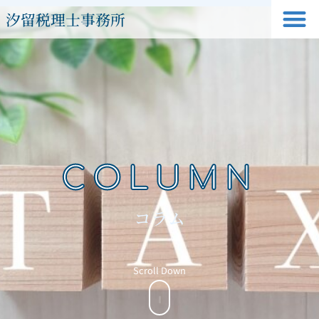
汐留税理士事務所
COLUMN
コラム
Scroll Down