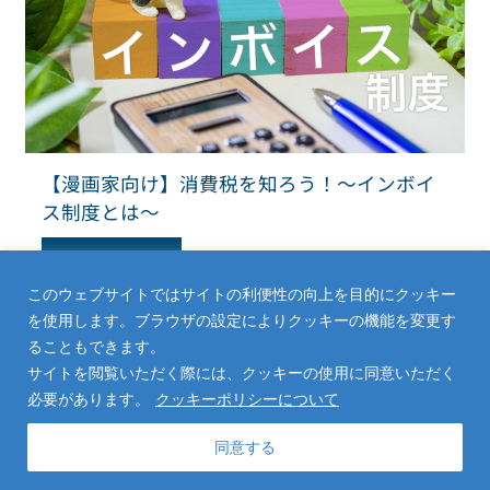
【漫画家向け】消費税を知ろう！～インボイ
ス制度とは～
Read More
このウェブサイトではサイトの利便性の向上を目的にクッキー
を使用します。ブラウザの設定によりクッキーの機能を変更す
ることもできます。
サイトを閲覧いただく際には、クッキーの使用に同意いただく
必要があります。
クッキーポリシーについて
同意する