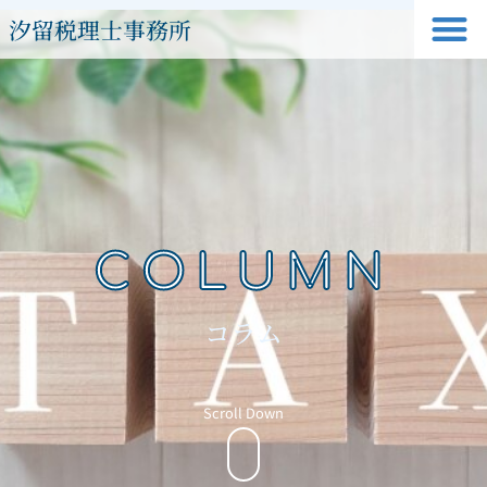
汐留税理士事務所
COLUMN
コラム
Scroll Down