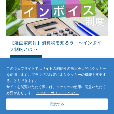
【漫画家向け】消費税を知ろう！～インボイ
ス制度とは～
Read More
このウェブサイトではサイトの利便性の向上を目的にクッキー
を使用します。ブラウザの設定によりクッキーの機能を変更す
ることもできます。
サイトを閲覧いただく際には、クッキーの使用に同意いただく
必要があります。
クッキーポリシーについて
同意する