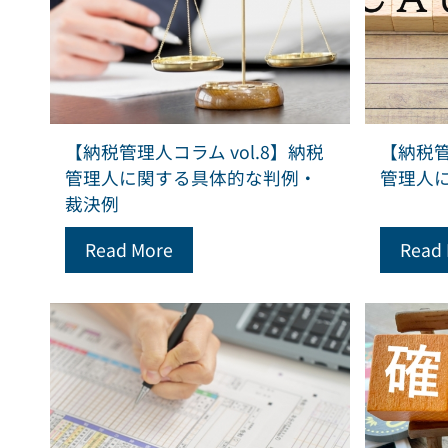
【納税管理人コラム vol.8】納税
【納税管
管理人に関する具体的な判例・
管理人
裁決例
Read More
Read