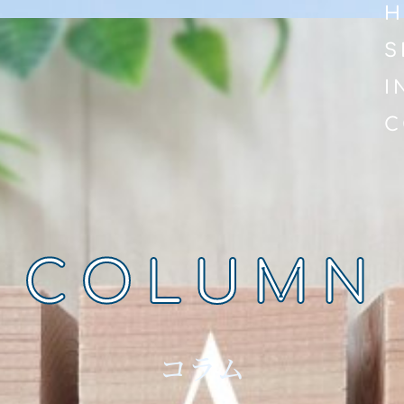
H
S
I
C
COLUMN
コラム