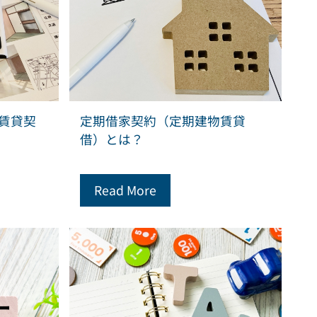
賃貸契
定期借家契約（定期建物賃貸
借）とは？
Read More