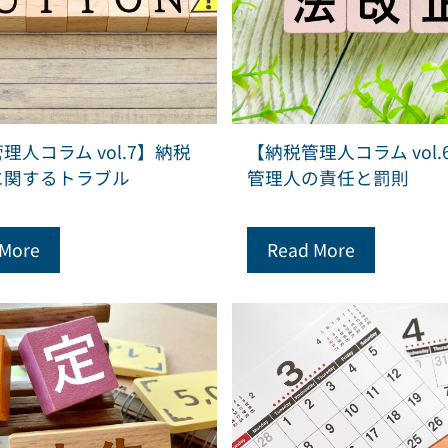
理人コラム vol.7】納税
【納税管理人コラム vol.
に関するトラブル
管理人の責任と罰則
 More
Read More