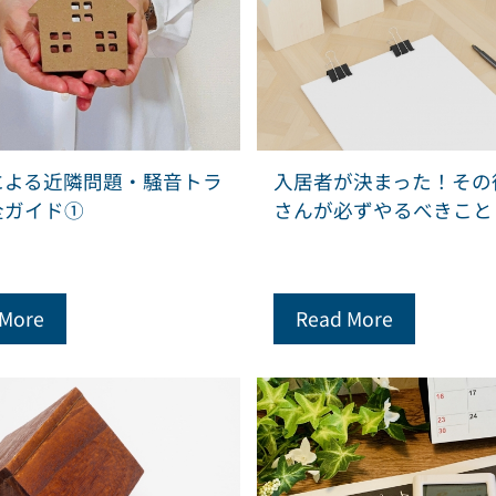
による近隣問題・騒音トラ
入居者が決まった！その
全ガイド①
さんが必ずやるべきこと
 More
Read More