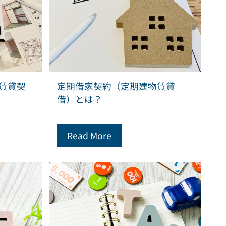
賃貸契
定期借家契約（定期建物賃貸
借）とは？
Read More