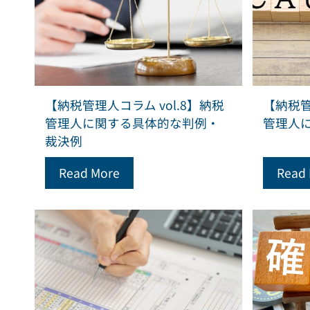
【納税管理人コラム vol.8】納税
【納税管
管理人に関する具体的な判例・
管理人
裁決例
Read More
Read