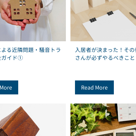
による近隣問題・騒音トラ
入居者が決まった！その
全ガイド①
さんが必ずやるべきこと
 More
Read More