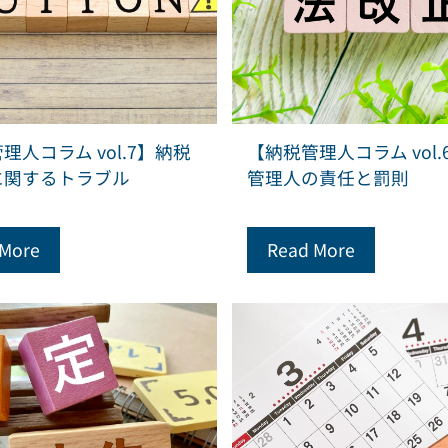
理人コラム vol.7】納税
【納税管理人コラム vol.
に関するトラブル
管理人の責任と罰則
 More
Read More