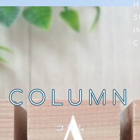
H
S
I
C
COLUMN
コラム