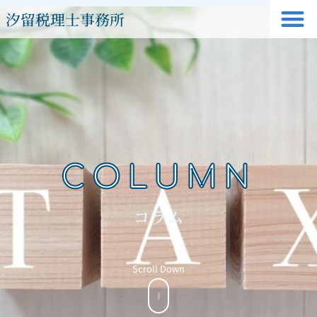
汐留税理士事務所
COLUMN
コラム
Scroll Down