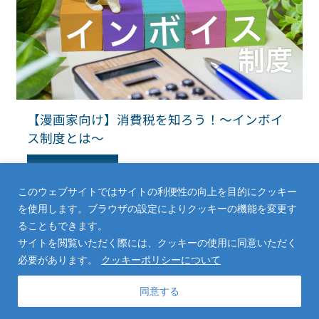
【漫画家向け】消費税を知ろう！～インボイ
ス制度とは～
Read More
このウェブサイトではサイトの利便性の向上を目的にクッキー
を使用します。ブラウザの設定によりクッキーの機能を変更す
ることもできます。
サイトを閲覧いただく際には、クッキーの使用に同意いただく
必要があります。
クッキーポリシーについて
同意する